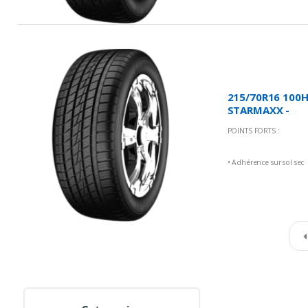
• Grande résistance à
l'usure
215/70R16 100
STARMAXX -
Incurro A/S
POINTS FORTS :
ST430
• Adhérence sur sol sec
et mouillé
• Faible bruit
• Grande résistance à
l'usure