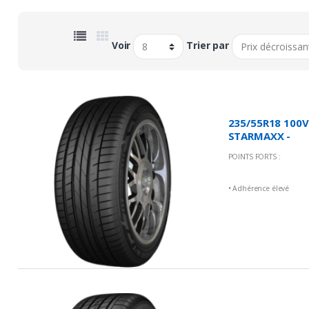
Voir
Trier par
235/55R18 100V
STARMAXX -
Incurro H/T
POINTS FORTS :
ST450
• Adhérence élevé
• Durabilité
• Confort et sécurité