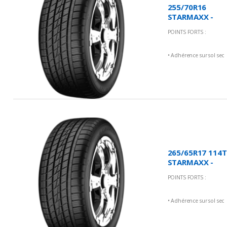
255/70R16
STARMAXX -
Incurro A/S
POINTS FORTS :
ST430
• Adhérence sur sol sec
et mouillé
• Faible bruit
• Grande résistance à
l'usure
265/65R17 114T
STARMAXX -
Incurro A/S
POINTS FORTS :
ST430
• Adhérence sur sol sec
et mouillé
• Faible bruit