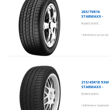
265/70R16
STARMAXX -
Incurro A/S
POINTS FORTS :
ST430
• Adhérence sur sol sec
et mouillé
• Faible bruit
• Grande résistance à
l'usure
215/45R18 93W
STARMAXX -
Ultrasport
POINTS FORTS :
ST760
• Adhérence maximale