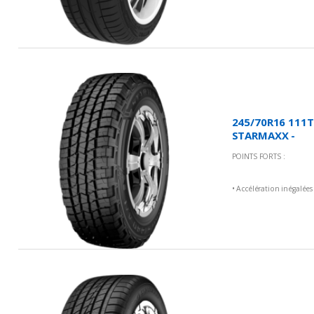
dans les virages
• Excellente maniabilité
• Confort et sécurité
• Vitesse élevée
245/70R16 111T
STARMAXX -
Incurro A/T
POINTS FORTS :
ST440
• Accélération inégalées
sur tous types de
terrains
• Stabilité élevé
• Durabilité