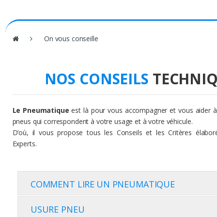
V
On vous conseille
o
u
s
NOS CONSEILS
TECHNI
ê
t
e
Le Pneumatique
est là pour vous accompagner et vous aider à 
s
pneus qui correspondent à votre usage et à votre véhicule.
i
D’où, il vous propose tous les Conseils et les Critères élabo
c
Experts.
i
:
COMMENT LIRE
UN PNEUMATIQUE
USURE PNEU