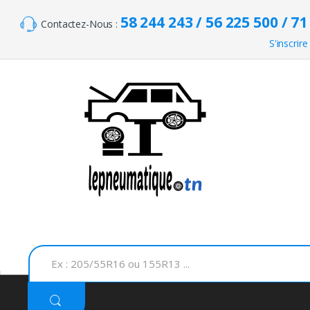
Skip to navigation
Skip to content
58 244 243 / 56 225 500 / 71
Contactez-Nous :
S'inscrire
S
e
a
r
c