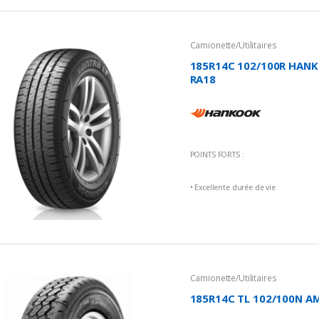
• Consommation de carburant rédui
Camionette/Utilitaires
185R14C 102/100R HANK
RA18
POINTS FORTS :
• Excellente durée de vie
• Un kilométrage plus élevé
• Excellentes performances sur route
• Une empreinte équilibrée
Camionette/Utilitaires
185R14C TL 102/100N AM