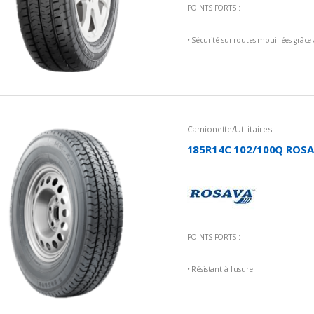
POINTS FORTS :
• Sécurité sur routes mouillées grâce
d'aquaplaning
• Meilleure maniabilité et distance d
• Niveau sonore réduit et donc meil
Camionette/Utilitaires
185R14C 102/100Q ROSA
POINTS FORTS :
• Résistant à l'usure
• Rendement élevé
• Faible résistance au roulement