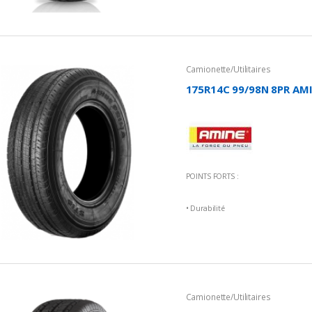
• Excellentes performances sur route
• Une empreinte équilibrée
Camionette/Utilitaires
175R14C 99/98N 8PR AMI
POINTS FORTS :
• Durabilité
• Stabilité
• Confort
Camionette/Utilitaires