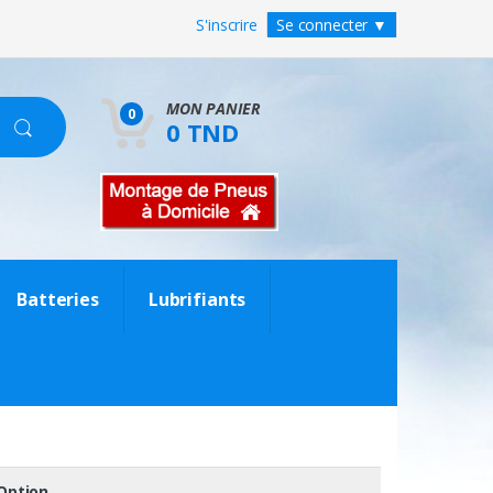
S'inscrire
Se connecter
▼
MON PANIER
0
0 TND
Batteries
Lubrifiants
Option