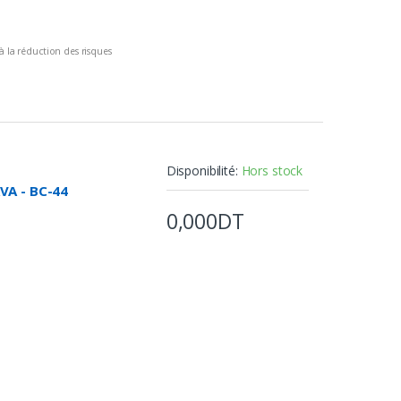
 à la réduction des risques
e freinage réduite
leur confort de conduite
Disponibilité:
Hors stock
VA - BC-44
0,000DT