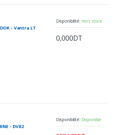
te
Disponibilité:
Hors stock
OOK - Vantra LT
0,000DT
s mouillées
Disponibilité:
Disponible
INE - DV82