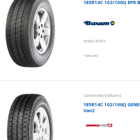
185R14C 102/100Q 8PR B
POINTS FORTS :
• Sécurité
• Niveau sonore réduit
• Kilométrage élevé
Camionette/Utilitaires
185R14C 102/100Q GENER
Van2