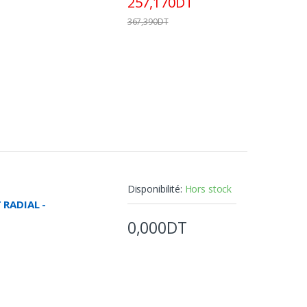
257,170DT
367,390DT
é
Disponibilité:
Hors stock
 RADIAL -
0,000DT