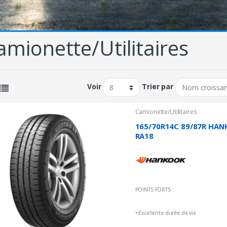
amionette/Utilitaires
Voir
Trier par
Camionette/Utilitaires
165/70R14C 89/87R HAN
RA18
POINTS FORTS :
• Excellente durée de vie
• Un kilométrage plus élevé