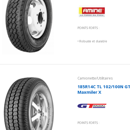
POINTS FORTS :
• Robuste et durable
• Excellente tenue de route
• Adhérence optimale sur sol mouill
• Pneu confortable
Camionette/Utilitaires
185R14C TL 102/100N GT
Maxmiler X
POINTS FORTS :