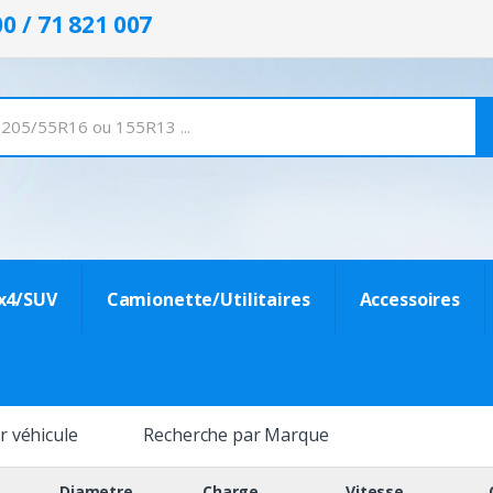
00 / 71 821 007
x4/SUV
Camionette/Utilitaires
Accessoires
r véhicule
Recherche par Marque
Diametre
Charge
Vitesse